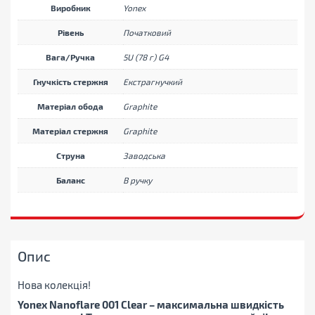
Виробник
Yonex
Рівень
Початковий
Вага/Ручка
5U (78 г) G4
Гнучкість стержня
Екстрагнучкий
Матеріал обода
Graphite
Матеріал стержня
Graphite
Струна
Заводська
Баланс
В ручку
Опис
Нова колекція!
Yonex Nanoflare 001 Clear – максимальна швидкість