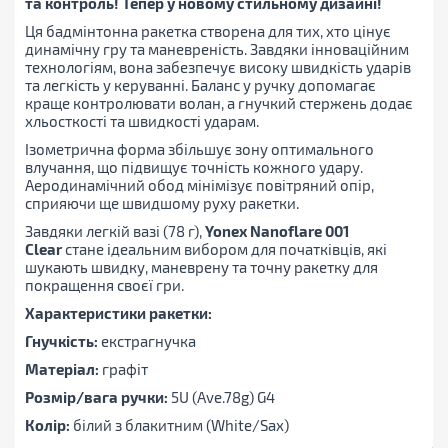
та контроль! Тепер у новому стильному дизайні!
Ця бадмінтонна ракетка створена для тих, хто цінує
динамічну гру та маневреність. Завдяки інноваційним
технологіям, вона забезпечує високу швидкість ударів
та легкість у керуванні. Баланс у ручку допомагає
краще контролювати волан, а гнучкий стержень додає
хльосткості та швидкості ударам.
Ізометрична форма збільшує зону оптимального
влучання, що підвищує точність кожного удару.
Аеродинамічний обод мінімізує повітряний опір,
сприяючи ще швидшому руху ракетки.
Завдяки легкій вазі (78 г),
Yonex Nanoflare 001
Clear
стане ідеальним вибором для початківців, які
шукають швидку, маневрену та точну ракетку для
покращення своєї гри.
Характеристики ракетки:
Гнучкість:
екстрагнучка
Матеріал:
графіт
Розмір/вага ручки:
5U (Ave.78g) G4
Колір:
білий з блакитним (White/Sax)