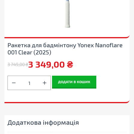
Ракетка для бадмінтону Yonex Nanoflare
001 Clear (2025)
3 349,00
₴
3 749,00
₴
Оригінальна
Поточна
ціна:
ціна:
Ракетка
ДОДАТИ В КОШИК
для
3
3
бадмінтону
Yonex
749,00 ₴.
349,00 ₴.
Nanoflare
001
Clear
(2025)
Додаткова інформація
кількість