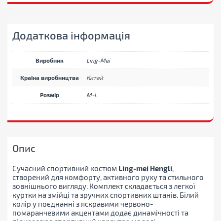
M-
L
кількість
Додаткова інформація
Виробник
Ling-Mei
Країна виробництва
Китай
Розмір
M-L
Опис
Сучасний спортивний костюм
Ling-mei Hengli
,
створений для комфорту, активного руху та стильного
зовнішнього вигляду. Комплект складається з легкої
куртки на змійці та зручних спортивних штанів. Білий
колір у поєднанні з яскравими червоно-
помаранчевими акцентами додає динамічності та