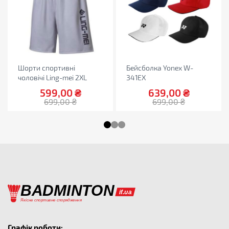
Шорти спортивні
Бейсболка Yonex W-
чоловічі Ling-mei 2XL
341EX
599,00
₴
639,00
₴
699,00
₴
699,00
₴
Графік роботи: