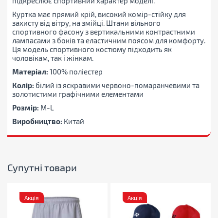
підкреслює спортивний характер моделі.
Куртка має прямий крій, високий комір-стійку для
захисту від вітру, на змійці. Штани вільного
спортивного фасону з вертикальними контрастними
лампасами з боків та еластичним поясом для комфорту.
Ця модель спортивного костюму підходить як
чоловікам, так і жінкам.
Матеріал:
100% поліестер
Колір:
білий із яскравими червоно-помаранчевими та
золотистими графічними елементами
Розмір:
M-L
Виробництво:
Китай
Супутні товари
Акція
Акція