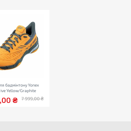
для бадмінтону Yonex
ive Yellow/Graphite
9,00
₴
7 999,00
₴