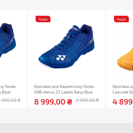
Акція
Акція
ну Yonex
Кросівки для бадмінтону Yonex
Кросівки 
 Blue
SHB-Aerus Z2 Ladies Navy Blue
Cascade Dr
8 999,00
₴
4 89
9 999,00
₴
9 999,00
₴