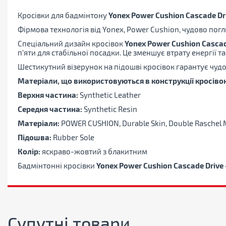
Кросівки для бадмінтону
Yonex
Power
Cushion
Cascade
Dr
Фірмова технологія від Yonex, Power Cushion, чудово по
Спеціальний дизайн кросівок
Yonex Power Cushion Cascad
п’яти для стабільної посадки. Це зменшує втрату енергії т
Шестикутний візерунок на підошві кросівок гарантує чудо
Матеріали, що використовуються в конструкції кросівок
Верхня частина:
Synthetic Leather
Середня частина:
Synthetic Resin
Матеріали:
POWER CUSHION, Durable Skin, Double Raschel
Підошва:
Rubber Sole
Колір:
яскраво-жовтий з блакитним
Бадмінтонні кросівки
Yonex
Power
Cushion
Cascade
Drive
Супутні товари