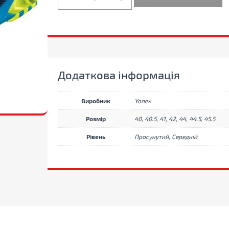
бадмінтону
Yonex
SHB-
Cascade
Drive
2
Yellow/Blue
кількість
Додаткова інформація
Виробник
Yonex
Розмір
40, 40.5, 41, 42, 44, 44.5, 45.5
Рівень
Просунутий, Середній