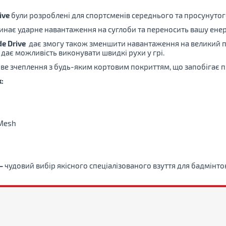
ive
були розроблені для спортсменів середнього та просунутого
глинає ударне навантаження на суглоби та переносить вашу ене
e Drive
дає змогу також зменшити навантаження на великий па
а дає можливість виконувати швидкі рухи у грі.
ве зчеплення з будь-яким кортовим покриттям, що запобігає про
:
 Mesh
 –
чудовий вибір якісного спеціалізованого взуття для бадмінт