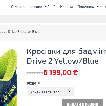
Головна
Каталог
Акції
Новини
Покупцям
Кон
ade Drive 2 Yellow/Blue
Кросівки для бадмін
Drive 2 Yellow/Blue
6 199,00
₴
7 999,00
₴
Оригінальна
Поточна
ціна:
ціна:
РОЗМІР
7
6
Виберіть значення
999,00 ₴.
199,00 ₴.
Кросівки
ДОДАТИ В КОШИК
для