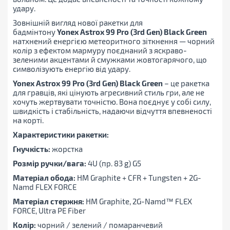
удару.
Зовнішній вигляд нової ракетки для
бадмінтону
Yonex
Astrox
99
Pro
(3
rd
Gen
)
Black
Green
натхнений енергією метеоритного зіткнення — чорний
колір з ефектом мармуру поєднаний з яскраво-
зеленими акцентами й смужками жовтогарячого, що
символізують енергію від удару.
Yonex
Astrox
99
Pro
(3
rd
Gen
)
Black
Green
– це ракетка
для гравців, які цінують агресивний стиль гри, але не
хочуть жертвувати точністю. Вона поєднує у собі силу,
швидкість і стабільність, надаючи відчуття впевненості
на корті.
Характеристики ракетки:
Гнучкість:
жорстка
Розмір ручки/вага:
4U (пр. 83 g) G5
Матеріал обода:
HM Graphite + CFR + Tungsten + 2G-
Namd FLEX FORCE
Матеріал стержня:
HM Graphite, 2G-Namd™ FLEX
FORCE, Ultra PE Fiber
Колір:
чорний / зелений / помаранчевий