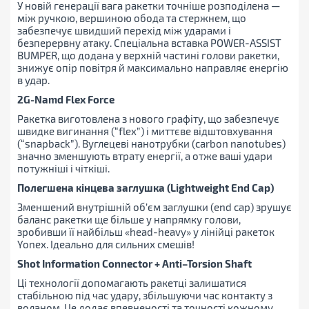
У новій генерації вага ракетки точніше розподілена —
між ручкою, вершиною обода та стержнем, що
забезпечує швидший перехід між ударами і
безперервну атаку. Спеціальна вставка POWER-ASSIST
BUMPER, що додана у верхній частині голови ракетки,
знижує опір повітря й максимально направляє енергію
в удар.
2G-Namd Flex Force
Ракетка виготовлена з нового графіту, що забезпечує
швидке вигинання (“flex”) і миттєве відштовхування
(“snapback”). Вуглецеві нанотрубки (carbon nanotubes)
значно зменшують втрату енергії, а отже ваші удари
потужніші і чіткіші.
Полегшена кінцева заглушка (
Lightweight
End
Cap
)
Зменшений внутрішній об’єм заглушки (end cap) зрушує
баланс ракетки ще більше у напрямку голови,
зробивши її найбільш «head-heavy» у лінійці ракеток
Yonex. Ідеально для сильних смешів!
Shot
Information
Connector
+
Anti
–
Torsion
Shaft
Ці технології допомагають ракетці залишатися
стабільною під час удару, збільшуючи час контакту з
воланом. Це додає впевненості та точності кожному