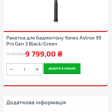
Ракетка для бадмінтону Yonex Astrox 99
Pro Gen 3 Black/Green
9 799,00
₴
14 399,00
₴
Оригінальна
Поточна
ціна:
ціна:
Ракетка
ДОДАТИ В КОШИК
для
14
9
бадмінтону
Yonex
399,00 ₴.
799,00 ₴.
Astrox
99
Pro
Gen
Додаткова інформація
3
Black/Green
кількість