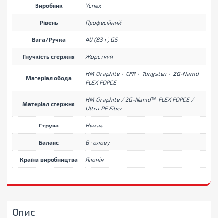
Виробник
Yonex
Рівень
Професійний
Вага/Ручка
4U (83 г) G5
Гнучкість стержня
Жорсткий
HM Graphite + CFR + Tungsten + 2G-Namd
Матеріал обода
FLEX FORCE
HM Graphite / 2G-Namd™ FLEX FORCE /
Матеріал стержня
Ultra PE Fiber
Струна
Немає
Баланс
В голову
Країна виробництва
Японія
Опис