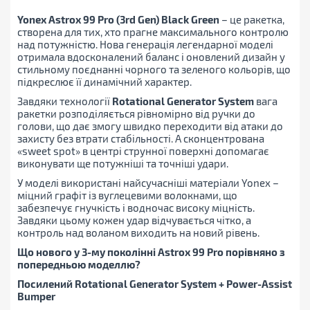
Yonex Astrox 99 Pro (3rd Gen) Black Green
– це ракетка,
створена для тих, хто прагне максимального контролю
над потужністю. Нова генерація легендарної моделі
отримала вдосконалений баланс і оновлений дизайн у
стильному поєднанні чорного та зеленого кольорів, що
підкреслює її динамічний характер.
Завдяки технології
Rotational Generator System
вага
ракетки розподіляється рівномірно від ручки до
голови, що дає змогу швидко переходити від атаки до
захисту без втрати стабільності. А сконцентрована
«sweet spot» в центрі струнної поверхні допомагає
виконувати ще потужніші та точніші удари.
У моделі використані найсучасніші матеріали Yonex –
міцний графіт із вуглецевими волокнами, що
забезпечує гнучкість і водночас високу міцність.
Завдяки цьому кожен удар відчувається чітко, а
контроль над воланом виходить на новий рівень.
Що нового у 3-му поколінні Astrox 99 Pro порівняно з
попередньою моделлю?
Посилений
Rotational Generator System + Power-Assist
Bumper