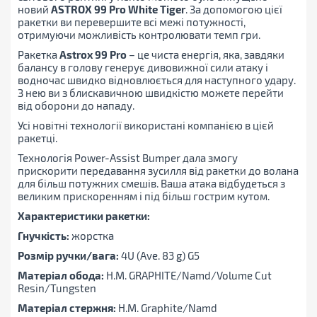
новий
ASTROX 99 Pro White Tiger
. За допомогою цієї
ракетки ви перевершите всі межі потужності,
отримуючи можливість контролювати темп гри.
Ракетка
Astrox 99 Pro
– це чиста енергія, яка, завдяки
балансу в голову генерує дивовижної сили атаку і
водночас швидко відновлюється для наступного удару.
З нею ви з блискавичною швидкістю можете перейти
від оборони до нападу.
Усі новітні технології використані компанією в цієй
ракетці.
Технологія Power-Assist Bumper дала змогу
прискорити передавання зусилля від ракетки до волана
для більш потужних смешів. Ваша атака відбудеться з
великим прискоренням і під більш гострим кутом.
Характеристики ракетки:
Гнучкість:
жорстка
Розмір ручки/вага:
4U (Ave. 83 g) G5
Матеріал обода:
H.M. GRAPHITE/Namd/Volume Cut
Resin/Tungsten
Матеріал стержня:
H.M. Graphite/Namd