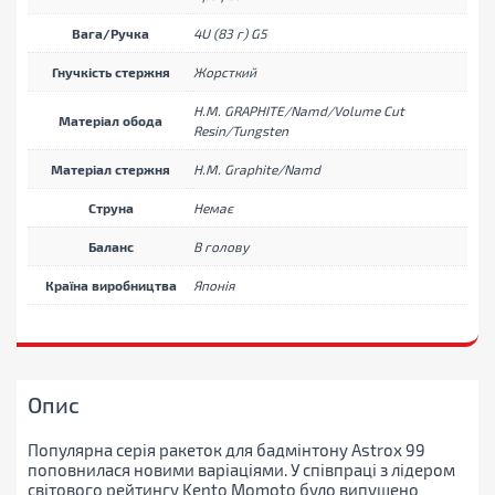
Вага/Ручка
4U (83 г) G5
Гнучкість стержня
Жорсткий
H.M. GRAPHITE/Namd/Volume Cut
Матеріал обода
Resin/Tungsten
Матеріал стержня
H.M. Graphite/Namd
Струна
Немає
Баланс
В голову
Країна виробництва
Японія
Опис
Популярна серія ракеток для бадмінтону Astrox 99
поповнилася новими варіаціями. У співпраці з лідером
світового рейтингу Kento Momoto було випущено