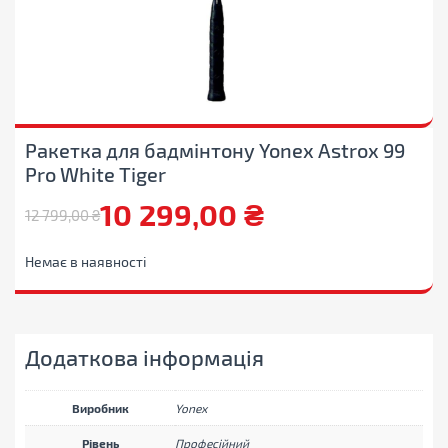
Ракетка для бадмінтону Yonex Astrox 99
Pro White Tiger
10 299,00
₴
12 799,00
₴
Оригінальна
Поточна
ціна:
ціна:
Немає в наявності
12
10
799,00 ₴.
299,00 ₴.
Додаткова інформація
Виробник
Yonex
Рівень
Професійний