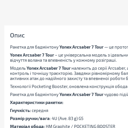
Опис
Ракетка для бадмінтону
Yonex Arcsaber 7 Tour
— це прото
Yonex Arcsaber 7 Tour
– це універсальна модель з ідеальни
відчуття волана та впевненість у кожному розіграші.
Модель
Yonex Arcsaber 7 Tour
належить до серії Arcsaber
контроль і точнішу траєкторію. Завдяки рівномірному бала
активних атак до надійного захисту та впевненої роботи бі
Технології Pocketing Booster, оновлена конструкція обода
Ракетка для бадмінтону
Yonex Arcsaber 7 Tour
чудово піді
Характеристики ракетки:
Гнучкість:
середня
Розмір ручки/вага
: 4U (Ave. 83 g) G5
Матеріал обода:
HM Graphite / POCKETING BOOSTER