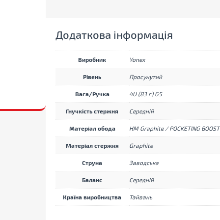
Tour
Gray/Yellow
кількість
Додаткова інформація
Виробник
Yonex
Рівень
Просунутий
Вага/Ручка
4U (83 г) G5
Гнучкість стержня
Середній
Матеріал обода
HM Graphite / POCKETING BOOST
Матеріал стержня
Graphite
Струна
Заводська
Баланс
Середній
Країна виробництва
Тайвань