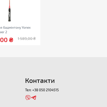
ля бадмінтону Yonex
wer 2
,00
₴
1 589,00
₴
Контакти
Тел:
+38 050 2104515