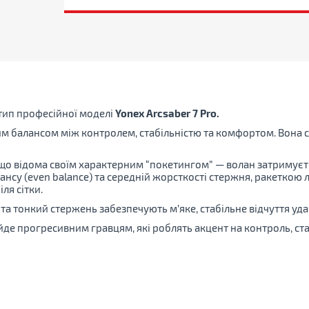
тип професійної моделі
Yonex Arcsaber 7 Pro.
м балансом між контролем, стабільністю та комфортом. Вона ств
, що відома своїм характерним “покетингом” — волан затримує
нсу (even balance) та середній жорсткості стержня, ракеткою ле
ля сітки.
 та тонкий стержень забезпечують м’яке, стабільне відчуття уда
йде прогресивним гравцям, які роблять акцент на контроль, стаб