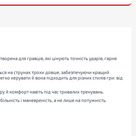
орена для гравців, які цінують точність ударів, гарне
ться на струнах трохи довше, забезпечуючи кращий
гко керувати й вона підходить для різних стилів гри: від
ру й комфорт навіть під час тривалих тренувань.
ільність і маневреність, а не лише на потужність.