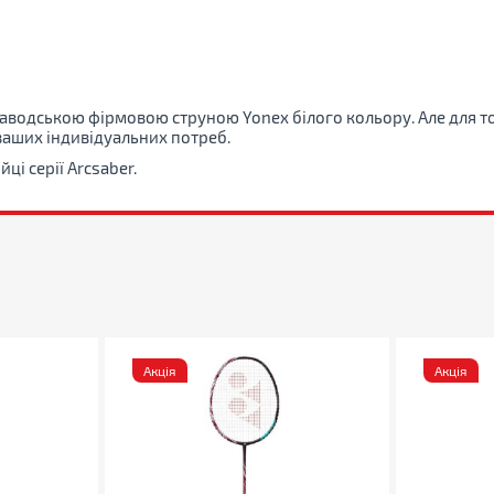
аводською фірмовою струною Yonex білого кольору. Але для то
ваших індивідуальних потреб.
ці серії Arcsaber.
Акція
Акція