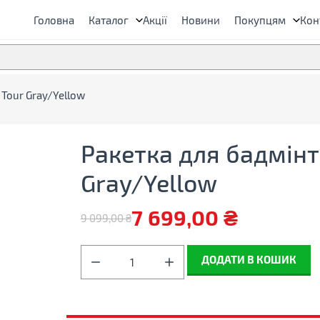
Головна
Каталог
Акції
Новини
Покупцям
Кон
 Tour Gray/Yellow
Ракетка для бадмінто
Gray/Yellow
7 699,00
₴
9 099,00
₴
Оригінальна
Поточна
ціна:
ціна:
Ракетка
ДОДАТИ В КОШИК
для
9
7
бадмінтону
Yonex
099,00 ₴.
699,00 ₴.
Arcsaber
7