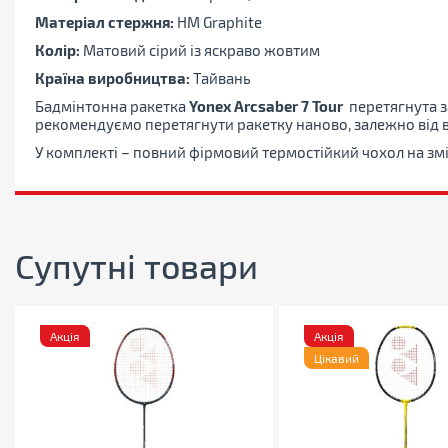
Матеріал стержня:
HM Graphite
Колір:
Матовий сірий із яскраво жовтим
Країна виробництва:
Тайвань
Бадмінтонна ракетка
Yonex Arcsaber 7 Tour
перетягнута з
рекомендуємо перетягнути ракетку наново, залежно від 
У комплекті – повний фірмовий термостійкий чохол на змій
Супутні товари
Акція
Акція
Цікавий