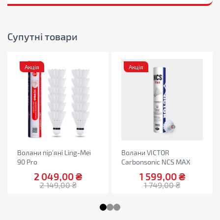
Супутні товари
Акція
Акція
Волани пір’яні Ling-Mei
Волани VICTOR
90 Pro
Carbonsonic NCS MAX
2 049,00
₴
1 599,00
₴
2 149,00
₴
1 749,00
₴