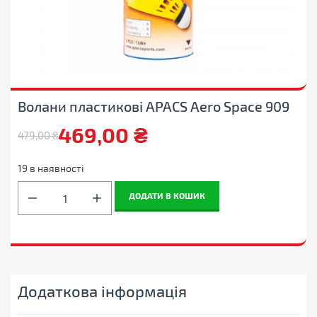
Волани пластикові APACS Aero Space 909
469,00
₴
479,00
₴
Оригінальна
Поточна
ціна:
ціна:
19 в наявності
Волани
479,00 ₴.
469,00 ₴.
ДОДАТИ В КОШИК
пластикові
APACS
Aero
Space
909
кількість
Додаткова інформація