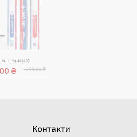
’яні Ling-Mei 10
,00
₴
1 359,00
₴
Контакти