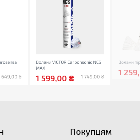
erosensa
Волани VICTOR Carbonsonic NCS
Волани пір
MAX
1 259
1 599,00
₴
 649,00
₴
1 749,00
₴
н
Покупцям