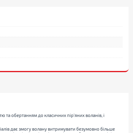
 та обертанням до класичних пір'яних воланів, і
ріалів дає змогу волану витримувати безумовно більше