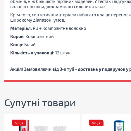
обмінів, ніж більшість пір'яних моделей. У тестах і відгук
воланів при швидких замінах і сильних атаках.
Крім того, синтетичні матеріали набагато краще переносять
широкому діапазоні умов.
Матеріал:
PU + Композитне волокно
Корок:
Композитний
Колір:
Білий
Кількість в упаковці:
12 штук
Акція! Замовляючи від 3-х туб - доставка у подарунок у
Супутні товари
Акція
Акція