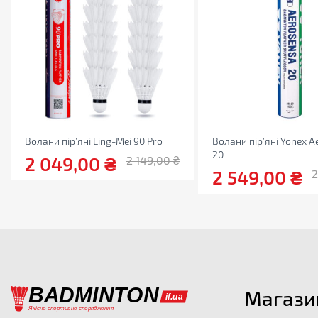
Волани пір’яні Ling-Mei 90 Pro
Волани пір’яні Yonex A
20
2 049,00
₴
2 149,00
₴
2 549,00
₴
2
Магази